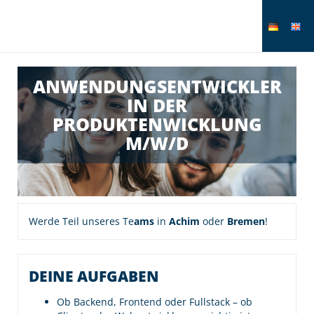
ANWENDUNGSENTWICKLER
IN DER
PRODUKTENWICKLUNG
M/W/D
Werde Teil unseres Te
ams
in
Achim
oder
Bremen
!
DEINE AUFGABEN
Ob Backend, Frontend oder Fullstack – ob